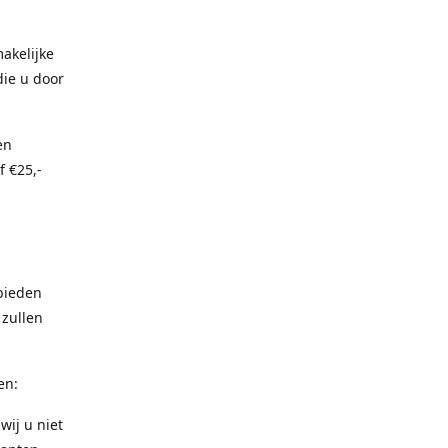
akelijke
die u door
en
f €25,-
bieden
 zullen
en:
wij u niet