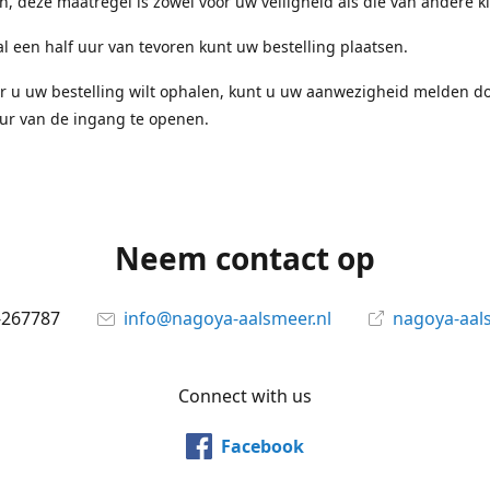
en, deze maatregel is zowel voor uw veiligheid als die van andere k
l een half uur van tevoren kunt uw bestelling plaatsen.
r u uw bestelling wilt ophalen, kunt u uw aanwezigheid melden d
ur van de ingang te openen.
Neem contact op
-267787
info@nagoya-aalsmeer.nl
nagoya-aals
Connect with us
Facebook