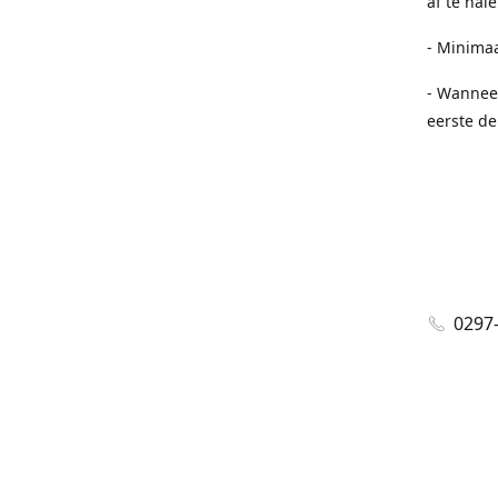
af te hal
- Minimaa
- Wannee
eerste de
0297