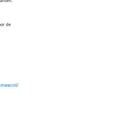
lanten.
oor de
meer.nl/