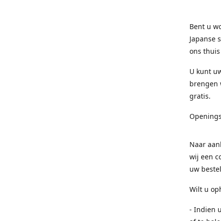
Bent u wo
Japanse s
ons thuis
U kunt uw
brengen w
gratis.
Openings
Naar aanl
wij een c
uw bestel
Wilt u op
- Indien 