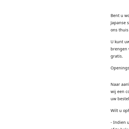
Bent u wo
Japanse s
ons thuis
U kunt uw
brengen w
gratis.
Openings
Naar aanl
wij een c
uw bestel
Wilt u op
- Indien 