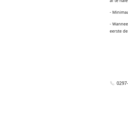
af te hal
- Minimaa
- Wannee
eerste de
0297