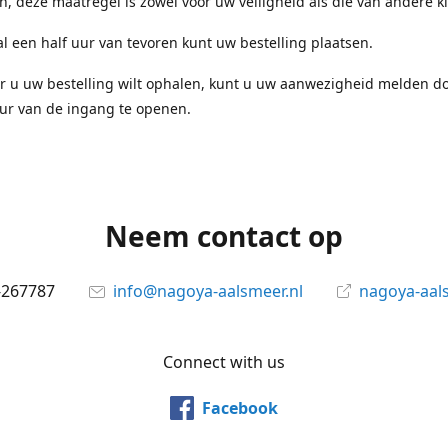
en, deze maatregel is zowel voor uw veiligheid als die van andere k
l een half uur van tevoren kunt uw bestelling plaatsen.
r u uw bestelling wilt ophalen, kunt u uw aanwezigheid melden d
ur van de ingang te openen.
Neem contact op
-267787
info@nagoya-aalsmeer.nl
nagoya-aals
Connect with us
Facebook