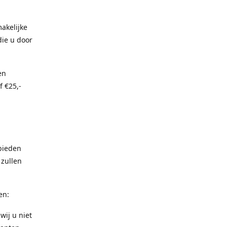
akelijke
die u door
en
f €25,-
bieden
 zullen
en:
wij u niet