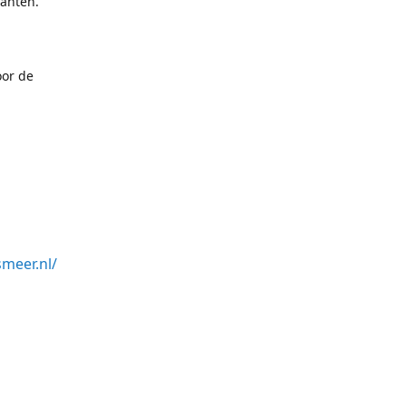
lanten.
oor de
meer.nl/