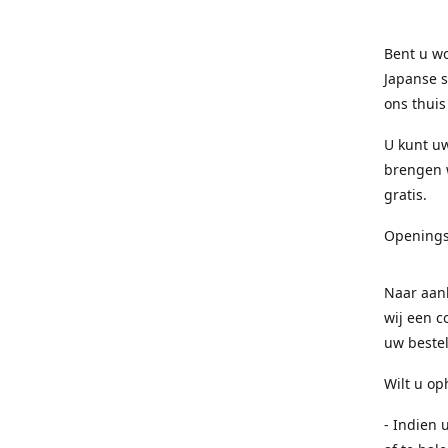
Bent u wo
Japanse s
ons thuis
U kunt uw
brengen w
gratis.
Openings
Naar aanl
wij een c
uw bestel
Wilt u op
- Indien 