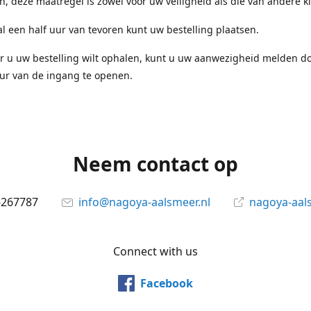
en, deze maatregel is zowel voor uw veiligheid als die van andere k
l een half uur van tevoren kunt uw bestelling plaatsen.
r u uw bestelling wilt ophalen, kunt u uw aanwezigheid melden d
ur van de ingang te openen.
Neem contact op
-267787
info@nagoya-aalsmeer.nl
nagoya-aals
Connect with us
Facebook