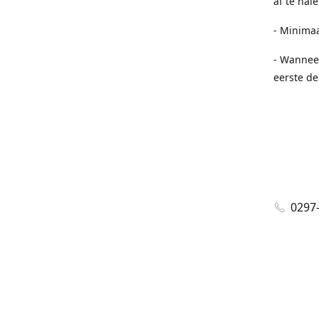
af te hal
- Minimaa
- Wannee
eerste de
0297