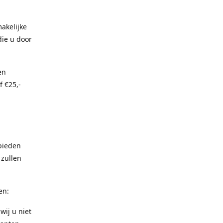
akelijke
die u door
en
f €25,-
bieden
 zullen
en:
wij u niet