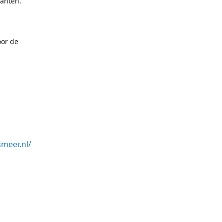
lanten.
oor de
meer.nl/